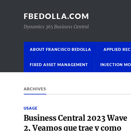
FBEDOLLA.COM
Dynamics 365 Business Central
ABOUT FRANCISCO BEDOLLA
APPLIED REC
FIXED ASSET MANAGEMENT
INJECTION M
ARCHIVES
USAGE
Business Central 2023 Wave
2, Veamos que trae y como