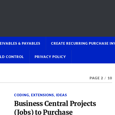
EIVABLES & PAYABLES
CREATE RECURRING PURCHASE IN
OLD CONTROL
PRIVACY POLICY
PAGE 2
/
10
CODING
,
EXTENSIONS
,
IDEAS
Business Central Projects
(Jobs) to Purchase