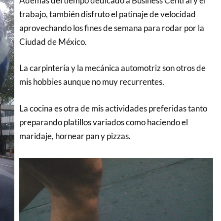
Además del tiempo dedicado a Business Central y el
trabajo, también disfruto el patinaje de velocidad
aprovechando los fines de semana para rodar por la
Ciudad de México.
La carpintería y la mecánica automotriz son otros de
mis hobbies aunque no muy recurrentes.
La cocina es otra de mis actividades preferidas tanto
preparando platillos variados como haciendo el
maridaje, hornear pan y pizzas.