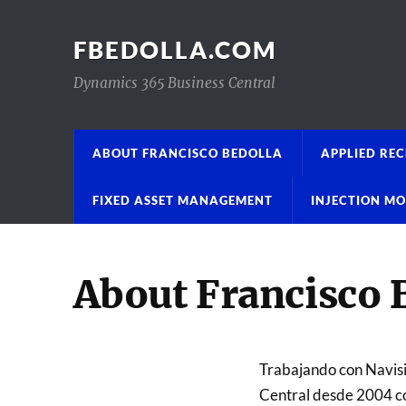
FBEDOLLA.COM
Dynamics 365 Business Central
ABOUT FRANCISCO BEDOLLA
APPLIED REC
FIXED ASSET MANAGEMENT
INJECTION M
About Francisco 
Trabajando con Navi
Central desde 2004 c