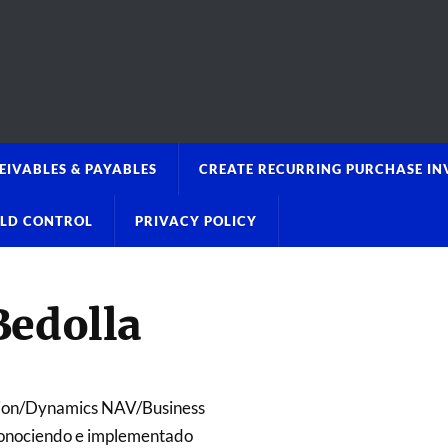
EIVABLES & PAYABLES
CREATE RECURRING PURCHASE IN
OLD CONTROL
PRIVACY POLICY
Bedolla
sion/Dynamics NAV/Business
onociendo e implementado