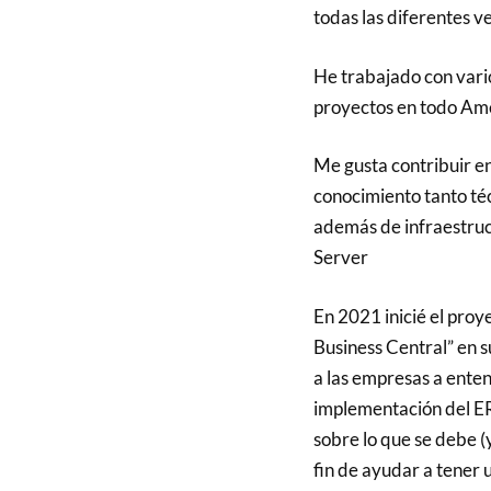
todas las diferentes ve
He trabajado con vari
proyectos en todo Ame
Me gusta contribuir 
conocimiento tanto té
además de infraestru
Server
En 2021 inicié el pro
Business Central” en 
a las empresas a ente
implementación del E
sobre lo que se debe (y
fin de ayudar a tener 