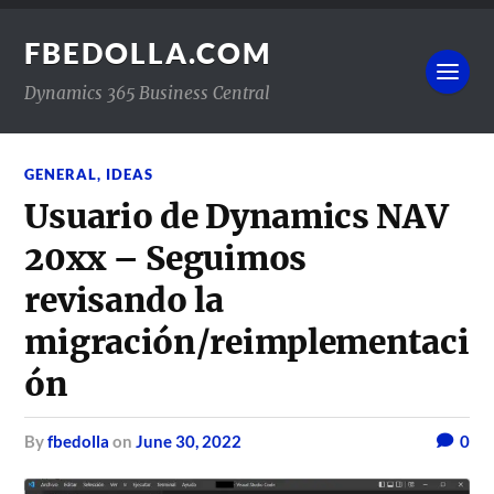
FBEDOLLA.COM
Dynamics 365 Business Central
GENERAL
,
IDEAS
Usuario de Dynamics NAV
20xx – Seguimos
revisando la
migración/reimplementaci
ón
by
fbedolla
on
June 30, 2022
0