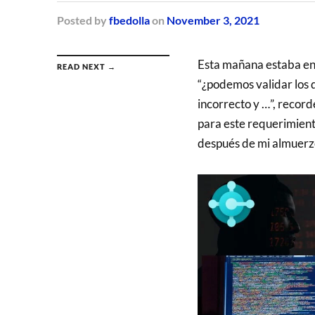
Posted
by
fbedolla
on
November 3, 2021
Esta mañana estaba en
READ NEXT →
“¿podemos validar los 
incorrecto y …”, record
para este requerimient
después de mi almuerzo