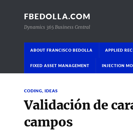
FBEDOLLA.COM
Dynamics 365 Business Central
ABOUT FRANCISCO BEDOLLA
APPLIED REC
FIXED ASSET MANAGEMENT
INJECTION M
CODING
,
IDEAS
Validación de car
campos