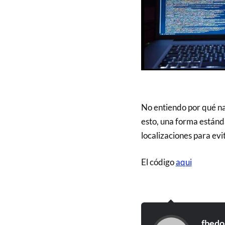
No entiendo por qué na
esto, una forma estánd
localizaciones para evi
El código
aqui
fbedo